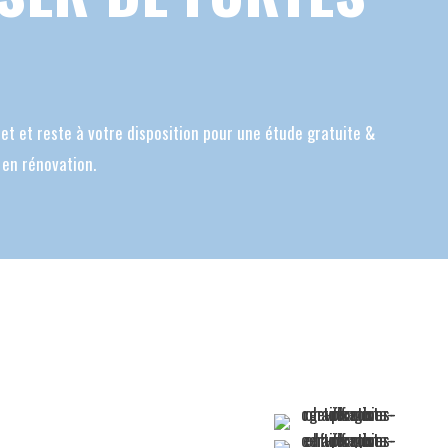
jet et reste à votre
disposition pour une étude gratuite &
 en rénovation.