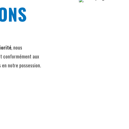
IONS
iorité
, nous
 et conformément aux
 en notre possession.