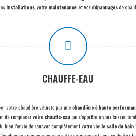
vos
installations
, votre
maintenance
, et vos
dépannages
de chauf
CHAUFFE-EAU
er votre chaudière vétuste par une
chaudière à haute performan
in de remplacer votre
chauffe-eau
qui s’apprête à vous laisser tom
Ou bien l’envie de rénover complètement votre vieille
salle de bain
d’handicap ou une personne de votre entourage et vous souhaitez fac