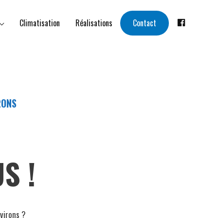
Contact
Climatisation
Réalisations
RONS
US !
virons ?