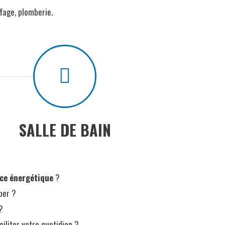
fage, plomberie.
SALLE DE BAIN
ce énergétique
?
ber ?
?
iliter votre quotidien ?